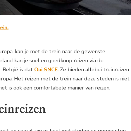
uropa, kan je met de trein naar de gewenste
and kan je snel en goedkoop reizen via de
 België is dat
Oui SNCF.
Ze bieden allebei treinreizen
opa. Het reizen met de trein naar deze steden is niet
het is ook een comfortabele manier van reizen.
einreizen
Eerst en vooral zijn er heel wat steden en gemeenten