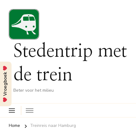
Stedentrip met
de trein
Vroegboek
Beter voor het milieu
Home
Treinreis naar Hamburg